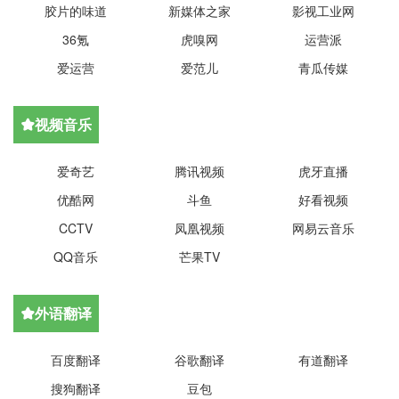
胶片的味道
新媒体之家
影视工业网
36氪
虎嗅网
运营派
爱运营
爱范儿
青瓜传媒
视频音乐

爱奇艺
腾讯视频
虎牙直播
优酷网
斗鱼
好看视频
CCTV
凤凰视频
网易云音乐
QQ音乐
芒果TV
外语翻译

百度翻译
谷歌翻译
有道翻译
搜狗翻译
豆包