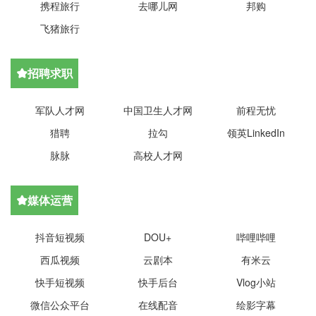
携程旅行
去哪儿网
邦购
飞猪旅行
招聘求职

军队人才网
中国卫生人才网
前程无忧
猎聘
拉勾
领英LinkedIn
脉脉
高校人才网
媒体运营

抖音短视频
DOU+
哔哩哔哩
西瓜视频
云剧本
有米云
快手短视频
快手后台
Vlog小站
微信公众平台
在线配音
绘影字幕