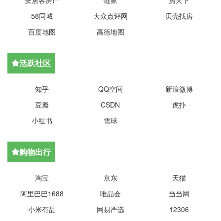
安居客房产
链家
房天下
58同城
大众点评网
贝壳找房
百度地图
高德地图
活跃社区

知乎
QQ空间
新浪微博
豆瓣
CSDN
虎扑
小红书
雪球
购物出行

淘宝
京东
天猫
阿里巴巴1688
唯品会
当当网
小米有品
网易严选
12306