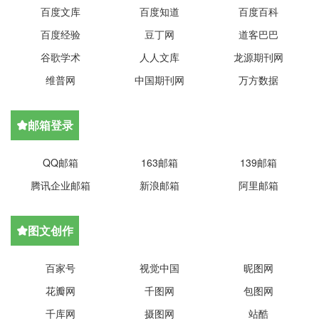
百度文库
百度知道
百度百科
百度经验
豆丁网
道客巴巴
谷歌学术
人人文库
龙源期刊网
维普网
中国期刊网
万方数据
邮箱登录

QQ邮箱
163邮箱
139邮箱
腾讯企业邮箱
新浪邮箱
阿里邮箱
图文创作

百家号
视觉中国
昵图网
花瓣网
千图网
包图网
千库网
摄图网
站酷