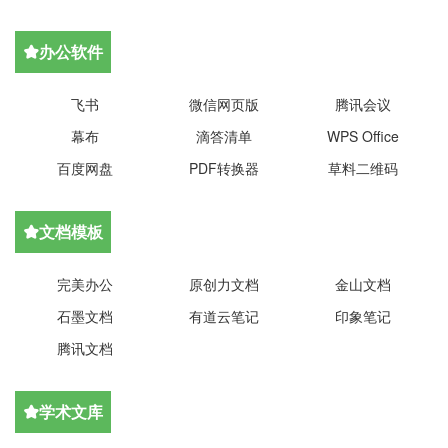
办公软件

飞书
微信网页版
腾讯会议
幕布
滴答清单
WPS Office
百度网盘
PDF转换器
草料二维码
文档模板

完美办公
原创力文档
金山文档
石墨文档
有道云笔记
印象笔记
腾讯文档
学术文库
