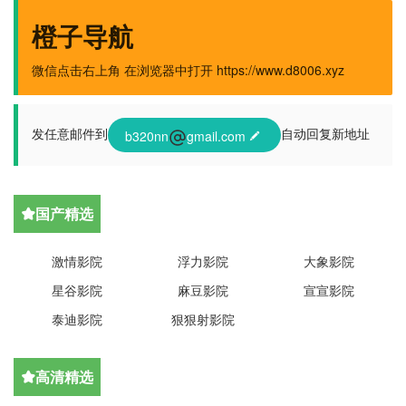
橙子导航
微信点击右上角 在浏览器中打开 https://www.d8006.xyz
发任意邮件到
自动回复新地址
b320nn
gmail.com

国产精选

激情影院
浮力影院
大象影院
星谷影院
麻豆影院
宣宣影院
泰迪影院
狠狠射影院
高清精选
