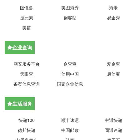
图怪兽
美图秀秀
秀米
觅元素
创客贴
易企秀
美篇
企业查询

网安服务平台
企查查
爱企查
天眼查
信用中国
启信宝
备案信息查询
国家企业信息
生活服务

快递100
顺丰速运
中通快递
德邦快递
中国邮政
圆通速递