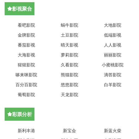
影视聚合

看吧影院
蜗牛影院
大地影院
金牌影院
土豆影院
低端影视
番茄影视
晴天影视
人人影视
大海影视
萝莉影院
丽丽影院
猩猩影院
久看影院
小蜜桃影院
哆来咪影院
熊猫影院
滴答影院
百分百影院
悠悠影院
白羊影院
葡萄影院
天龙影院
彩票分析

新利丰港
新宝会
新蓝火柴