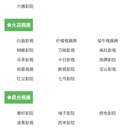
六播影院
火花视频

白旗影视
柠檬视频网
猛牛视频网
蝴蝶影院
万能影视
疯狂影视
乐享影视
今日影视
闹腾影院
闲看视频
酷视影院
渲云影视
红尘影院
七号影院
星光视频

雅轩影院
锤子影院
橙色影院
速看影视
西米影院